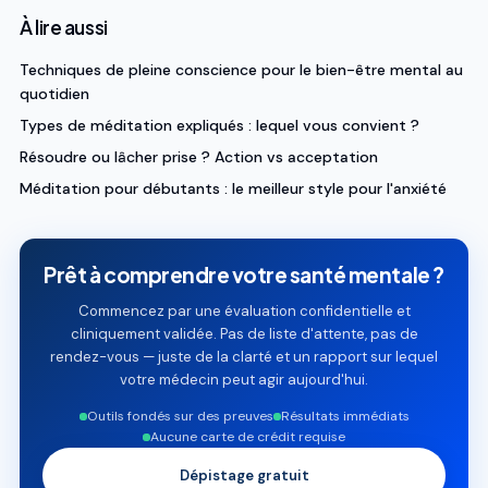
À lire aussi
Techniques de pleine conscience pour le bien-être mental au
quotidien
Types de méditation expliqués : lequel vous convient ?
Résoudre ou lâcher prise ? Action vs acceptation
Méditation pour débutants : le meilleur style pour l'anxiété
Prêt à comprendre votre santé mentale ?
Commencez par une évaluation confidentielle et
cliniquement validée. Pas de liste d'attente, pas de
rendez-vous — juste de la clarté et un rapport sur lequel
votre médecin peut agir aujourd'hui.
Outils fondés sur des preuves
Résultats immédiats
Aucune carte de crédit requise
Dépistage gratuit