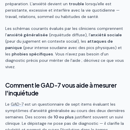
préparation. L'anxiété devient un
trouble
lorsqu'elle est
persistante, excessive et interfère avec la vie quotidienne —
travail, relations, sommeil ou habitudes de santé.
Les schémas courants évalués par les cliniciens comprennent
l'
anxiété généralisée
(inquiétude diffuse), l'
anxiété sociale
(peur du jugement en contexte social), les
attaques de
panique
(peur intense soudaine avec des pics physiques) et
les
phobies spécifiques
. Vous n'avez pas besoin d'un
diagnostic précis pour mériter de l'aide ; décrivez ce que vous
vivez.
Comment le GAD-7 vous aide à mesurer
l'inquiétude
Le
GAD-7
est un questionnaire de sept items évaluant les
symptômes d'anxiété généralisée au cours des deux dernières
semaines. Des scores de
10 ou plus
justifient souvent un suivi
clinique. Le dépistage ne pose pas de diagnostic — il clarifie la
sévérité et permet de suivre l'évolution dans le temps.