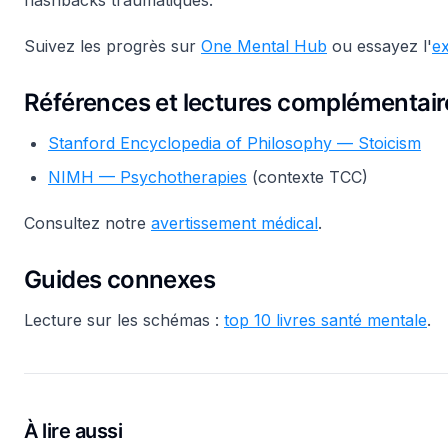
flashbacks traumatiques.
Suivez les progrès sur
One Mental Hub
ou essayez l'
ex
Références et lectures complémentair
Stanford Encyclopedia of Philosophy — Stoicism
NIMH — Psychotherapies
(contexte TCC)
Consultez notre
avertissement médical
.
Guides connexes
Lecture sur les schémas :
top 10 livres santé mentale
.
À lire aussi