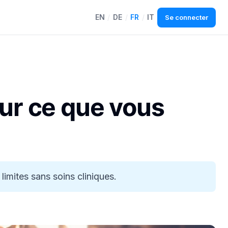
EN
/
DE
/
FR
/
IT
Se connecter
sur ce que vous
imites sans soins cliniques.