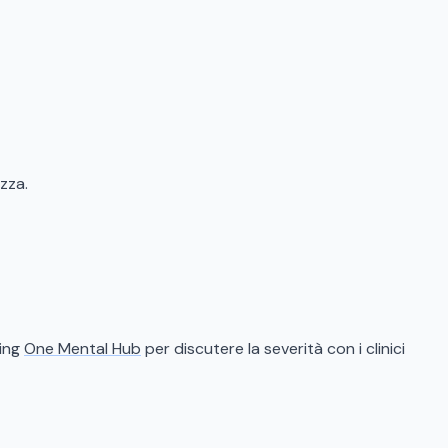
zza.
ning
One Mental Hub
per discutere la severità con i clinici