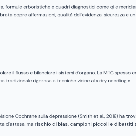
 formule erboristiche e quadri diagnostici come qi e meridiani
ibrata copre affermazioni, qualità dell'evidenza, sicurezza e u
golare il flusso e bilanciare i sistemi d'organo. La MTC spess
ca tradizionale rigorosa a tecniche vicine al « dry needling ».
evisione Cochrane sulla depressione (Smith et al., 2018) ha tro
sta d'attesa, ma
rischio di bias, campioni piccoli e dibattiti