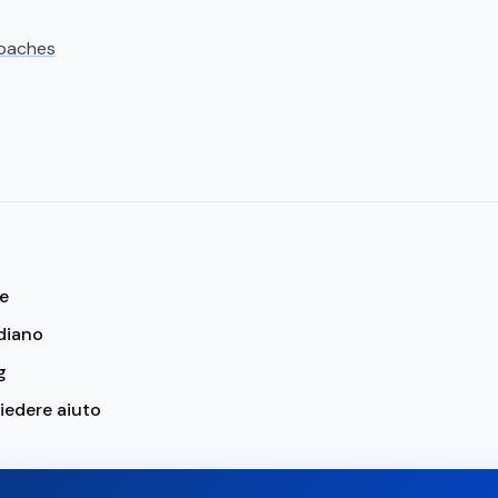
oaches
ze
diano
g
iedere aiuto