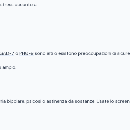
 stress accanto a:
GAD-7
o
PHQ-9
sono alti o esistono preoccupazioni di sicure
ù ampio.
mania bipolare, psicosi o astinenza da sostanze. Usate lo scree