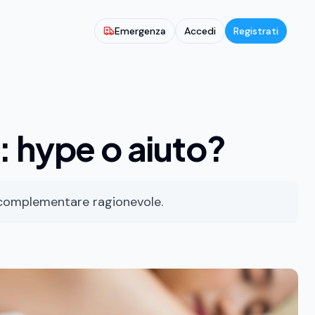
Emergenza
Accedi
Registrati
: hype o aiuto?
o complementare ragionevole.