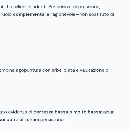
—ha milioni di adepti. Per ansia e depressione,
n ruolo
complementare
ragionevole—non sostituto di
o combina agopuntura con erbe, dieta e valutazione di
vato evidenza di
certezza bassa o molto bassa
; alcuni
 sui controlli sham
persistono.