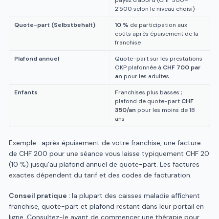
payez d'abord (CHF 300–
2'500 selon le niveau choisi)
Quote-part (Selbstbehalt)
10 %
de participation aux
coûts après épuisement de la
franchise
Plafond annuel
Quote-part sur les prestations
OKP plafonnée à
CHF 700 par
an
pour les adultes
Enfants
Franchises plus basses ;
plafond de quote-part
CHF
350/an
pour les moins de 18
ans
Exemple : après épuisement de votre franchise, une facture
de CHF 200 pour une séance vous laisse typiquement CHF 20
(10 %) jusqu'au plafond annuel de quote-part. Les factures
exactes dépendent du tarif et des codes de facturation.
Conseil pratique :
la plupart des caisses maladie affichent
franchise, quote-part et plafond restant dans leur portail en
ligne. Consultez-le avant de commencer une thérapie pour