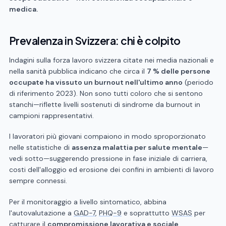
medica.
Prevalenza in Svizzera: chi è colpito
Indagini sulla forza lavoro svizzera citate nei media nazionali e
nella sanità pubblica indicano che circa il
7 % delle persone
occupate ha vissuto un burnout nell'ultimo anno
(periodo
di riferimento 2023). Non sono tutti coloro che si sentono
stanchi—riflette livelli sostenuti di sindrome da burnout in
campioni rappresentativi.
I lavoratori più giovani compaiono in modo sproporzionato
nelle statistiche di
assenza malattia per salute mentale
—
vedi sotto—suggerendo pressione in fase iniziale di carriera,
costi dell'alloggio ed erosione dei confini in ambienti di lavoro
sempre connessi.
Per il monitoraggio a livello sintomatico, abbina
l'autovalutazione a
GAD-7
,
PHQ-9
e soprattutto
WSAS
per
catturare il
compromissione lavorativa e sociale
.