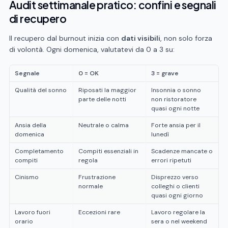
Audit settimanale pratico: confini e segnali
di recupero
Il recupero dal burnout inizia con
dati visibili
, non solo forza
di volontà. Ogni domenica, valutatevi da 0 a 3 su:
Segnale
0 = OK
3 = grave
Qualità del sonno
Riposati la maggior
Insonnia o sonno
parte delle notti
non ristoratore
quasi ogni notte
Ansia della
Neutrale o calma
Forte ansia per il
domenica
lunedì
Completamento
Compiti essenziali in
Scadenze mancate o
compiti
regola
errori ripetuti
Cinismo
Frustrazione
Disprezzo verso
normale
colleghi o clienti
quasi ogni giorno
Lavoro fuori
Eccezioni rare
Lavoro regolare la
orario
sera o nel weekend